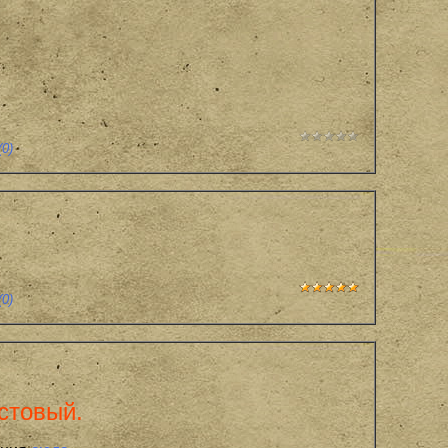
0)
0)
стовый.