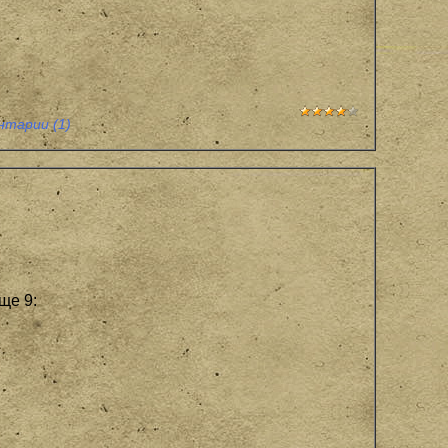
нтарии (1)
ще 9: