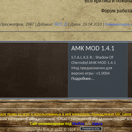
Вся критика и пожел
Форум работа
Просмотров: 2997 | Добавил:
RUS_D
| Дата:
19.04.2010
|
Комментарии (
AMK MOD 1.4.1
S.T.A.L.K.E.R.: Shadow Of
Chernobyl AMK MOD 1.4.1
Мод предназначен для
версии игры - v1.0004
Подробнее...
кое право на игру и использованные в ней материалы принадлежат GSC Game
ние материалов сайта возможно только с разрешения его администрации!
Вс
Сайт оптимизирован под
FireFox
или
Opera
Copyright RUS_D 2010 © 2026
|
|