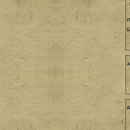
-
-
И
Б
З
Д