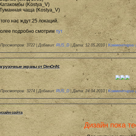
 Катакомбы (Kostya_V)
 Туманная чаща (Kostya_V)
того нас ждут 25 локаций.
олее подробно смотрим
тут
Просмотров: 3722 | Добавил:
RUS_D
| Дата:
12.05.2010
|
Комментарии (
агрузочные экраны от DimOriN:
Просмотров: 3274 | Добавил:
RUS_D
| Дата:
24.04.2010
|
Комментарии (
изайн сайта
Дизайн пока те