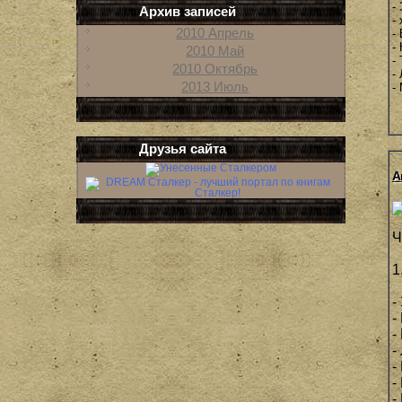
-
Архив записей
-
2010 Апрель
-
-
2010 Май
-
2010 Октябрь
-
2013 Июль
-
Друзья сайта
А
Ч
1
-
-
-
-
-
-
-