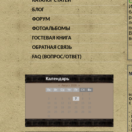
КАТАЛОГ СТАТЕЙ
С
И
БЛОГ
б
р
ФОРУМ
п
п
ФОТОАЛЬБОМЫ
В
ГОСТЕВАЯ КНИГА
в
..
ОБРАТНАЯ СВЯЗЬ
FAQ (ВОПРОС/ОТВЕТ)
N
Календарь
«
Август 2026
»
Пн
Вт
Ср
Чт
Пт
Сб
Вс
в
1
2
О
3
4
5
6
7
8
9
К
10
11
12
13
14
15
16
17
18
19
20
21
22
23
-
24
25
26
27
28
29
30
-
31
-
-
-