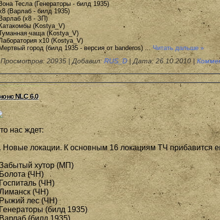
 Зона Тесла (Генераторы - билд 1935)
 х8 (Варлаб - билд 1935)
 Варлаб (х8 - ЗП)
 Катакомбы (Kostya_V)
 Туманная чаща (Kostya_V)
 Лаборатория х10 (Kostya_V)
 Мертвый город (билд 1935 - версия от banderos)
...
Читать дальше »
Просмотров: 20935 | Добавил:
RUS_D
| Дата:
26.10.2010
|
Комме
нонс NLC 6.0
то нас ждет:
. Новые локации. К основным 16 локациям ТЧ прибавится е
 Забытый хутор (МП)
 Болота (ЧН)
 Госпиталь (ЧН)
 Лиманск (ЧН)
 Рыжий лес (ЧН)
 Генераторы (билд 1935)
 Варлаб (билд 1935)