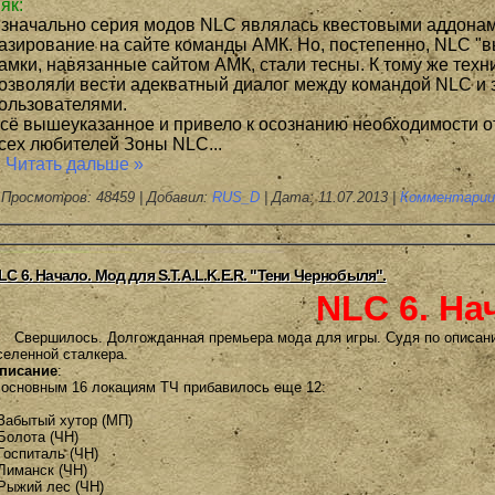
як:
значально серия модов NLC являлась квестовыми аддонам
азирование на сайте команды АМК. Но, постепенно, NLC "выр
амки, навязанные сайтом АМК, стали тесны. К тому же техн
озволяли вести адекватный диалог между командой NLC и
ользователями.
сё вышеуказанное и привело к осознанию необходимости от
сех любителей Зоны NLC...
.
Читать дальше »
Просмотров: 48459 | Добавил:
RUS_D
| Дата:
11.07.2013
|
Комментарии 
LC 6. Начало. Мод для S.T.A.L.K.E.R. "Тени Чернобыля".
NLC 6. На
Свершилось. Долгожданная премьера мода для игры. Судя по описан
селенной сталкера.
писание
:
 основным 16 локациям ТЧ прибавилось еще 12:
 Забытый хутор (МП)
 Болота (ЧН)
 Госпиталь (ЧН)
 Лиманск (ЧН)
 Рыжий лес (ЧН)