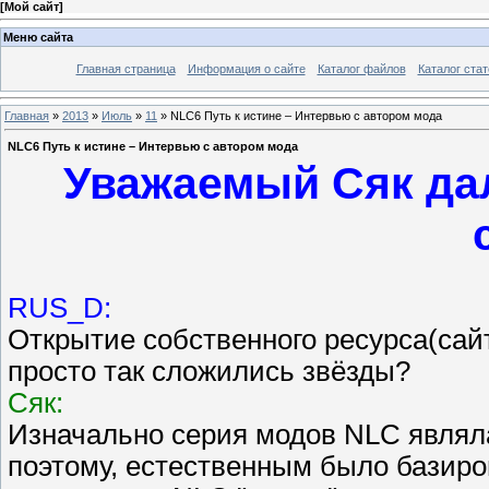
[
Мой сайт
]
Меню сайта
Главная страница
Информация о сайте
Каталог файлов
Каталог стат
Главная
»
2013
»
Июль
»
11
» NLC6 Путь к истине – Интервью с автором мода
NLC6 Путь к истине – Интервью с автором мода
Уважаемый Сяк да
RUS_D:
Открытие собственного ресурса(сайт
просто так сложились звёзды?
Сяк:
Изначально серия модов NLC являл
поэтому, естественным было базиро