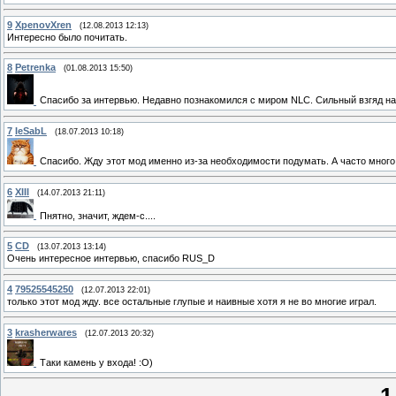
9
XpenovXren
(12.08.2013 12:13)
Интересно было почитать.
8
Petrenka
(01.08.2013 15:50)
Спасибо за интервью. Недавно познакомился с миром NLC. Сильный взгяд на
7
IeSabL
(18.07.2013 10:18)
Спасибо. Жду этот мод именно из-за необходимости подумать. А часто много 
6
XIII
(14.07.2013 21:11)
Пнятно, значит, ждем-с....
5
CD
(13.07.2013 13:14)
Очень интересное интервью, спасибо RUS_D
4
79525545250
(12.07.2013 22:01)
только этот мод жду. все остальные глупые и наивные хотя я не во многие играл.
3
krasherwares
(12.07.2013 20:32)
Таки камень у входа! :О)
1