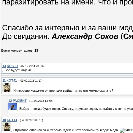
паразитировать на имени. Что и про
Спасибо за интервью и за ваши моды
До свидания.
Александр Соков
(
Ся
Всего комментариев
:
13
13
RUS_D
(07.12.2014 23:03)
Всё будет. Ждемс
11
КОТ41
(05.09.2013 11:17)
Интересно.Когда-же он все таки выйдет и где его можно скачать?
12
PACIENT
(19.09.2013 13:50)
Выйдет - когда будет готов. Ссылку, я думаю, здесь на сайте уж точно ук
10
КОТ41
(04.09.2013 03:10)
Огромное спасибо за интервью.Ждем с нетерпением "выхода" мода.