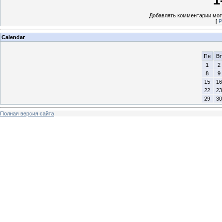
Добавлять комментарии могу
[
Р
Calendar
Пн
Вт
1
2
8
9
15
16
22
23
29
30
Полная версия сайта