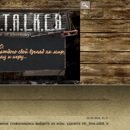
01.02.2014, 21:17
мени сохранившись выйдите из игры, удалите nlc_time.xdb8, и