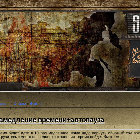
авная
»
Файлы
»
Файлы
амедление времени+автопауза
емя будет идти в 10 раз медленнее, когда надо вернуть обычный ход вре
грузитесь с места последнего сохранения - время пойдет быстрее.