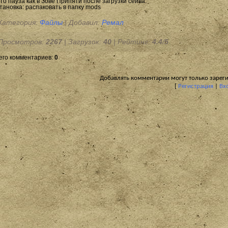
то пауза как в Зове Припяти после загрузки сейва.
тановка: распаковать в папку mods
Категория
:
Файлы
|
Добавил
:
Ремал
Просмотров
:
2267
|
Загрузок
:
40
|
Рейтинг
:
4.4
/
5
его комментариев
:
0
Добавлять комментарии могут только зарег
[
Регистрация
|
Вх